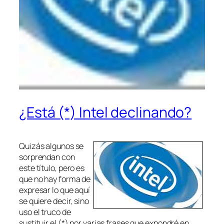
¿Está (*) Intel declinando?
Quizás algunos se
sorprendan con
este título, pero es
que no hay forma de
expresar lo que aquí
se quiere decir, sino
uso el truco de
sustituir el (*) por varias frases que expondré en