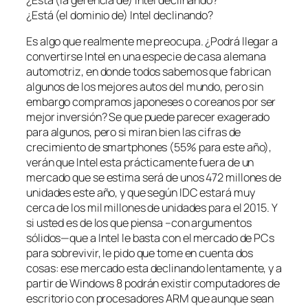
¿Está (el dominio de) Intel declinando?
Es algo que realmente me preocupa. ¿Podrá llegar a
convertirse Intel en una especie de casa alemana
automotriz, en donde todos sabemos que fabrican
algunos de los mejores autos del mundo, pero sin
embargo compramos japoneses o coreanos por ser
mejor inversión? Se que puede parecer exagerado
para algunos, pero si miran bien las cifras de
crecimiento de smartphones (55% para este año),
verán que Intel esta prácticamente fuera de un
mercado que se estima será de unos 472 millones de
unidades este año, y que según IDC estará muy
cerca de los mil millones de unidades para el 2015. Y
si usted es de los que piensa –con argumentos
sólidos—que a Intel le basta con el mercado de PCs
para sobrevivir, le pido que tome en cuenta dos
cosas: ese mercado esta declinando lentamente, y a
partir de Windows 8 podrán existir computadores de
escritorio con procesadores ARM que aunque sean