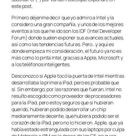
este post.
Primero déjenme decir que yo admiro a Intel y la
considero una gran compañía, y unos de los mejores
eventos a los que he ido son los IDF (Intel Developer
Forum) donde suelen exponer sus avances actuales,
así como las tendencias futuras. Pero…y aquí es
donde empieza mi consideración, el futuro ya no es
más como lo pinta Intel, gracias a Apple, Microsoft y
a los teléfonos inteligentes.
Desconozco si Apple tocó la puerta de Intel mientras
desarrollaba la primera iPad, pero es probable que
sí. Sin embargo, por las razones que fueran, Intel no
resulto escogido como proveedor de procesadores
para la iPad, pero estoy seguros que si hubieran
querido, hubieran podido desarrollar un chip
medianamente decente, que hubiera podido ser el
corazón de la iPad, pero no lo hicieron. Apple, que ya
había estado estrangulada con sus laptops por culpa