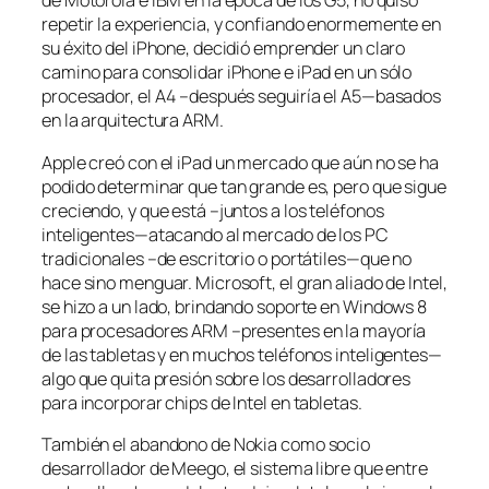
de Motorola e IBM en la época de los G5, no quiso
repetir la experiencia, y confiando enormemente en
su éxito del iPhone, decidió emprender un claro
camino para consolidar iPhone e iPad en un sólo
procesador, el A4 –después seguiría el A5—basados
en la arquitectura ARM.
Apple creó con el iPad un mercado que aún no se ha
podido determinar que tan grande es, pero que sigue
creciendo, y que está –juntos a los teléfonos
inteligentes—atacando al mercado de los PC
tradicionales –de escritorio o portátiles—que no
hace sino menguar. Microsoft, el gran aliado de Intel,
se hizo a un lado, brindando soporte en Windows 8
para procesadores ARM –presentes en la mayoría
de las tabletas y en muchos teléfonos inteligentes—
algo que quita presión sobre los desarrolladores
para incorporar chips de Intel en tabletas.
También el abandono de Nokia como socio
desarrollador de Meego, el sistema libre que entre