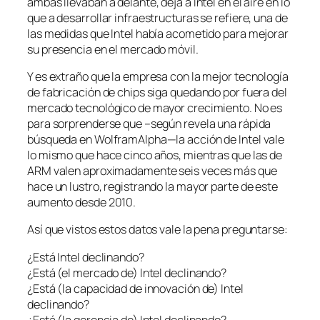
ambas llevaban a delante, deja a Intel en el aire en lo
que a desarrollar infraestructuras se refiere, una de
las medidas que Intel había acometido para mejorar
su presencia en el mercado móvil.
Y es extraño que la empresa con la mejor tecnología
de fabricación de chips siga quedando por fuera del
mercado tecnológico de mayor crecimiento. No es
para sorprenderse que –según revela una rápida
búsqueda en WolframAlpha—la acción de Intel vale
lo mismo que hace cinco años, mientras que las de
ARM valen aproximadamente seis veces más que
hace un lustro, registrando la mayor parte de este
aumento desde 2010.
Así que vistos estos datos vale la pena preguntarse:
¿Está Intel declinando?
¿Está (el mercado de) Intel declinando?
¿Está (la capacidad de innovación de) Intel
declinando?
¿Está (la gerencia de) Intel declinando?