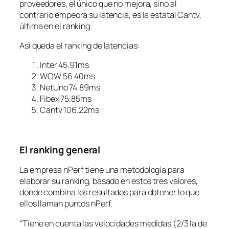
proveedores, el único que no mejora, sino al
contrario empeora su latencia, es la estatal Cantv,
última en el ranking.
Así queda el ranking de latencias:
Inter 45.91ms
WOW 56.40ms
NetUno 74.89ms
Fibex 75.85ms
Cantv 106.22ms
El ranking general
La empresa nPerf tiene una metodología para
elaborar su ranking, basado en estos tres valores,
donde combina los resultados para obtener lo que
ellos llaman puntos nPerf.
“Tiene en cuenta las velocidades medidas (2/3 la de