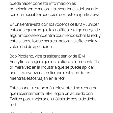
puede hacer con esta información es
principalmente mejorar la experiencia del usuario
con una possible reducción de costos significativa.
En una entrevista con los voceros de IBM y Juniper
estos aseguraron que la analítica es algo que ya de
algún modo se encuentra ocurriendo sobre la red, y
esta alianza lo que hará es mejorar la eficiencia y
velocidad de aplicación.
Bob Picciano, vice president senior de IBM
Analytics, aseguró que esta alianza representa “la
primera vez en la industria que se puede aplicar
analítica avanzada en tiempo real a los datos,
mientras estos viajan en la red”.
Este anuncio es aún más relevante si se recuerda
que recientemente IBM llegó a un acuerdo con
Twitter para mejorar el análisis de posts de dicha
red.