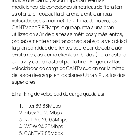
indica una participación importante en las
mediciones, de conexiones simétricas de fibra (en
su oferta en coaxial la diferencia entre ambas
velocidades es enorme). La última, de nuevo, es
CANTV con 7.85Mbps lo que apunta a una gran
utilización aún de planes asimétricos y más lentos,
probablemente arrastrando hacia abajo la velocidad
la gran cantidad de clientes sobre par de cobre aún
existentes, así como clientes híbridos (fibra hasta la
central y cobre hasta el punto final. En general las
velocidades de carga de CANTV suelen ser la mitad
de las de descarga en los planes Ultra y Plus, los dos
superiores.
El ranking de velocidad de carga queda así:
Inter 39.38Mbps
Fibex 29.20Mbps
NetUno 26.63Mbps
WOW 24.26Mbps
CANTV 7.85Mbps