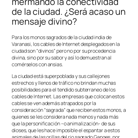
mermando la conectividad
de la ciudad. ¿Será acaso un
mensaje divino?
Para los monos sagrados de la ciudad india de
Varanasi, los cables de Internet desplegados en la
ciudad son “divinos” pero no por su procedencia
divina, sino por su sabor y así lo demuestran al
comérselos con ansias.
La ciudad está superpoblada y sus callejones
estrechos y llenos de tráfico no brindan muchas
posibilidades para el tendido subterraneo de los
cables de Internet. Las empresas que colocan estos
cables se ven además atrapados por la
consideración “sagrada” que reciben estos monos, a
quienes se les considera nada menos y nada más
que la personificación –o animalización- de sus
dioses, que les hace imposible el espantar a estos
animales de las orillas del rio sagrado Ganges, por