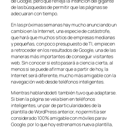
de Google, pero que refleja la intención del gigante
de las búsquedas de permitir que las páginas se
adecuaran con tiempo.
En las próximas semanas hay mucho anunciando un
cambio en la Internet, una especie de catástrofe,
que hará que muchos sitios de empresas medianas
y pequeñas, con poco presupuesto de TI, empiecen
a retroceder en los resultados de Google, una de las
maneras más importantes de conseguir visitantes
web. Sin conocer si esto pasará a ciencia cierta, al
menos si se puede afirmar que a partir de hoy, la
Internet será diferente, mucho más amigable con la
navegación web desde teléfonos inteligentes.
Mientras hablandodeti también tuvo que adaptarse.
Si bien la página se veía bien en teléfonos
inteligentes, un par de particularidades de la
plantilla de WordPress anterior, no permitía ser
considerado 100% amigable con móviles parav
Google, por lo que hoy estrenamos nueva plantilla,