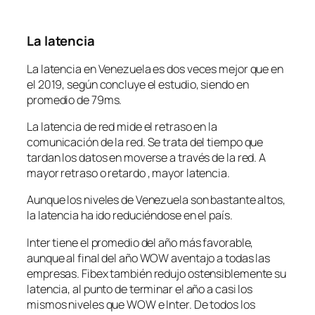
La latencia
La latencia en Venezuela es dos veces mejor que en
el 2019, según concluye el estudio, siendo en
promedio de 79ms.
La latencia de red mide el retraso en la
comunicación de la red. Se trata del tiempo que
tardan los datos en moverse a través de la red. A
mayor retraso o retardo , mayor latencia.
Aunque los niveles de Venezuela son bastante altos,
la latencia ha ido reduciéndose en el país.
Inter tiene el promedio del año más favorable,
aunque al final del año WOW aventajo a todas las
empresas. Fibex también redujo ostensiblemente su
latencia, al punto de terminar el año a casi los
mismos niveles que WOW e Inter. De todos los