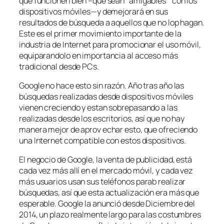
que funcionen bien –que sean “amigables “ con los
dispositivos móviles—y demejorará en sus
resultados de búsqueda a aquellos que no lop hagan.
Este es el primer movimiento importante de la
industria de Internet para promocionar el uso móvil,
equiparandolo en importancia al acceso más
tradicional desde PCs.
Google no hace esto sin razón. Año tras año las
búsquedas realizadas desde dispositivos móviles
vienen creciendo y estan sobrepasando a las
realizadas desde los escritorios, así que no hay
manera mejor de aprov echar esto, que ofreciendo
una Internet compatible con estos dispositivos.
El negocio de Google, la venta de publicidad, está
cada vez más allí en el mercado móvil, y cada vez
más usuarios usan sus teléfonos parab realizar
búsquedas, así que esta actualización era más que
esperable. Google la anunció desde Diciembre del
2014, un plazo realmente largo para las costumbres