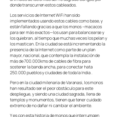
donde transcurren estos cableados.
Los servicios de Internet WiFi han sido
implementados usando estos cables como base, y
están fallando gracias a que los monos –macacos
para ser más exactos—los usan para balancearse y
los quiebran, al tiempo que muchas veces los pelan y
los mastican. En la ciudad se está incrementando la
presencia de la Internet como parte de un plan
mayor, nacional, que contempla la instalación de
más de 700.000kms de cables de fibra para
sostener la banda ancha, para conectar hata
250.000 pueblos y ciudades de toda la India .
Pero en la ciudad milenaria de Varanasi, los monos
han resultado ser el peor obstáculo para este
despliegue, y siendo una ciudad sagrada, llena de
templos y monumentos, tienen que tener cuidado
extremo de no dañar ni cambiar el ambiente.
Y es con esta historia de monos que interrumpen