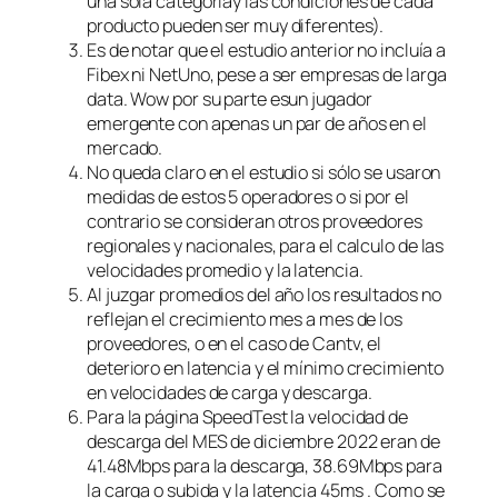
una sola categoríay las condiciones de cada
producto pueden ser muy diferentes).
Es de notar que el estudio anterior no incluía a
Fibex ni NetUno, pese a ser empresas de larga
data. Wow por su parte esun jugador
emergente con apenas un par de años en el
mercado.
No queda claro en el estudio si sólo se usaron
medidas de estos 5 operadores o si por el
contrario se consideran otros proveedores
regionales y nacionales, para el calculo de las
velocidades promedio y la latencia.
Al juzgar promedios del año los resultados no
reflejan el crecimiento mes a mes de los
proveedores, o en el caso de Cantv, el
deterioro en latencia y el mínimo crecimiento
en velocidades de carga y descarga.
Para la página SpeedTest la velocidad de
descarga del MES de diciembre 2022 eran de
41.48Mbps para la descarga, 38.69Mbps para
la carga o subida y la latencia 45ms . Como se