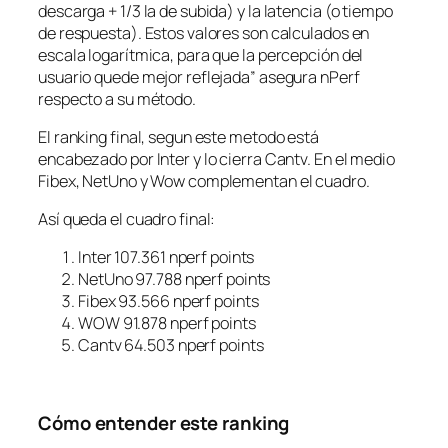
descarga + 1/3 la de subida) y la latencia (o tiempo
de respuesta). Estos valores son calculados en
escala logarítmica, para que la percepción del
usuario quede mejor reflejada” asegura nPerf
respecto a su método.
El ranking final, segun este metodo está
encabezado por Inter y lo cierra Cantv. En el medio
Fibex, NetUno y Wow complementan el cuadro.
Así queda el cuadro final:
Inter 107.361 nperf points
NetUno 97.788 nperf points
Fibex 93.566 nperf points
WOW 91.878 nperf points
Cantv 64.503 nperf points
Cómo entender este ranking