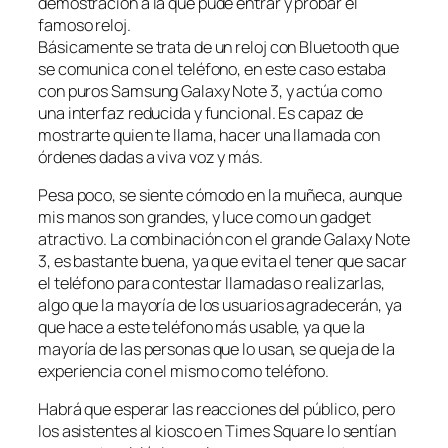
demostración a la que pude entrar y probar el
famoso reloj.
Básicamente se trata de un reloj con Bluetooth que
se comunica con el teléfono, en este caso estaba
con puros Samsung Galaxy Note 3, y actúa como
una interfaz reducida y funcional. Es capaz de
mostrarte quien te llama, hacer una llamada con
órdenes dadas a viva voz y más.
Pesa poco, se siente cómodo en la muñeca, aunque
mis manos son grandes, y luce como un gadget
atractivo. La combinación con el grande Galaxy Note
3, es bastante buena, ya que evita el tener que sacar
el teléfono para contestar llamadas o realizarlas,
algo que la mayoría de los usuarios agradecerán, ya
que hace a este teléfono más usable, ya que la
mayoría de las personas que lo usan, se queja de la
experiencia con el mismo como teléfono.
Habrá que esperar las reacciones del público, pero
los asistentes al kiosco en Times Square lo sentían