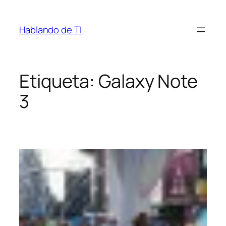
Saltar
al
Hablando de TI
contenido
Etiqueta:
Galaxy Note
3