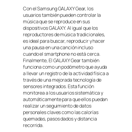
Con el Samsung GALAXY Gear, los
usuarios también pueden controlar la
música que se reproduce en sus
dispositivos GALAXY. Al igual que los
reproductores de música tradicionales,
es ideal para buscar, reproducir y hacer
una pausa en una canción incluso
cuando el smartphone no está cerca.
Finalmente, El GALAXY Gear también
funciona como un podómetro que ayuda
a llevar un registro de la actividad física a
través de una mejorada tecnología de
sensores integrados. Esta función
monitorea a los usuarios sistemática y
automáticamente para que ellos puedan
realizar un seguimiento de datos
personales claves como las calorías
quemadas, pasos dados y distancia
recorrida.