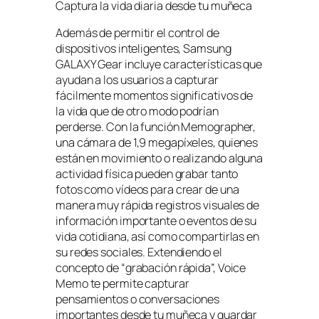
Captura la vida diaria desde tu muñeca
Además de permitir el control de
dispositivos inteligentes, Samsung
GALAXY Gear incluye características que
ayudan a los usuarios a capturar
fácilmente momentos significativos de
la vida que de otro modo podrían
perderse. Con la función Memographer,
una cámara de 1,9 megapíxeles, quienes
están en movimiento o realizando alguna
actividad física pueden grabar tanto
fotos como vídeos para crear de una
manera muy rápida registros visuales de
información importante o eventos de su
vida cotidiana, así como compartirlas en
su redes sociales. Extendiendo el
concepto de “grabación rápida”, Voice
Memo te permite capturar
pensamientos o conversaciones
importantes desde tu muñeca y guardar