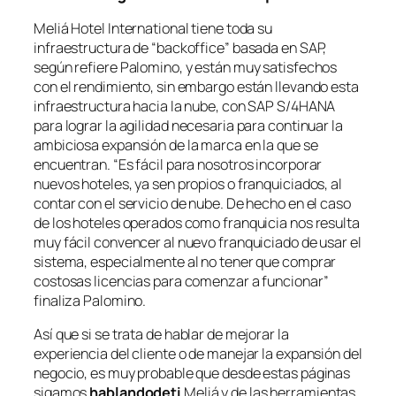
Meliá Hotel International tiene toda su
infraestructura de “backoffice” basada en SAP,
según refiere Palomino, y están muy satisfechos
con el rendimiento, sin embargo están llevando esta
infraestructura hacia la nube, con SAP S/4HANA
para lograr la agilidad necesaria para continuar la
ambiciosa expansión de la marca en la que se
encuentran. “Es fácil para nosotros incorporar
nuevos hoteles, ya sen propios o franquiciados, al
contar con el servicio de nube. De hecho en el caso
de los hoteles operados como franquicia nos resulta
muy fácil convencer al nuevo franquiciado de usar el
sistema, especialmente al no tener que comprar
costosas licencias para comenzar a funcionar”
finaliza Palomino.
Así que si se trata de hablar de mejorar la
experiencia del cliente o de manejar la expansión del
negocio, es muy probable que desde estas páginas
sigamos
hablandodeti
Meliá y de las herramientas