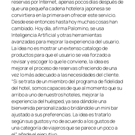
reservas por Internet, apenas pocos días después de
que una pequeña cadena hotelera japonesa se
convirtiera en la primera en ofrecer este servicio.
Desde ese entonces hasta hoy muchas cosas han
cambiado. Hoy día, afirma Palomino, se usa
Inteligencia Artificial y otras herramientas
avanzadas para mejorar la experiencia del usuario.
La idea no es mostrar un extenso catalogo de
productos para que el usuario se vea forzado a
revisar y escoger lo que le conviene, la idea es
mejorar el proceso de reservas ofreciendo de una
vez lo más adecuado a las necesidades del cliente.
“Si se trata de un miembro del programa de fidelidad
del hotel, somos capaces de que al momento que su
arribo a uno de nuestros hoteles, mejorar la
experiencia del huésped, ya sea dándole una
bienvenida personalizada o bridándole un mini bar
ajustado a sus preferencias. La idea es tratarlo
según sus gustos y no de acuerdo a los gustos de
una categoría de viajeros que se parece un poco a
el” añade el ejecutivo.