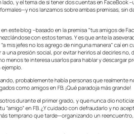
lado, y el tema de si tener dos cuentas en FaceBook –
 formales—y nos lanzamos sobre ambas premisas, sin dar
í en este blog –basado en la premisa “tus amigos de Fa
ezclándose con estos temas. Y es que ante la asevera
 “a mis jefes no los agrego de ninguna manera” caí en 
 una presión social, por evitar herirlos al decirles no,
o menos te interesa usarlos para hablar y descargar pr
n ejemplo.
ando, probablemente había personas que realmente no
ados como amigos en FB. ¡Qué paradoja más grande!
nosotros durante el primer grado, y que nunca dio noti
 tu “amigo” en FB. ¿Y cuidado con defraudarlo y no acep
más temprano que tarde—organizando un reencuentro, p