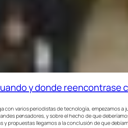
 cuando y donde reencontrase 
con varios periodistas de tecnología, empezamos a j
randes pensadores, y sobre el hecho de que deberíamos
as y propuestas llegamos a la conclusión de que debíam