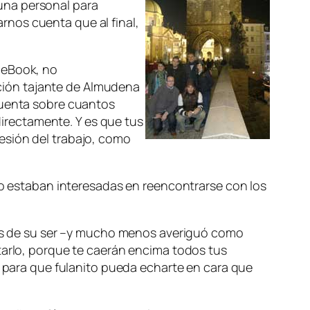
una personal para
nos cuenta que al final,
ceBook, no
ción tajante de Almudena
cuenta sobre cuantos
 directamente. Y es que tus
esión del trabajo, como
 estaban interesadas en reencontrarse con los
cias de su ser –y mucho menos averiguó como
tarlo, porque te caerán encima todos tus
ara que fulanito pueda echarte en cara que