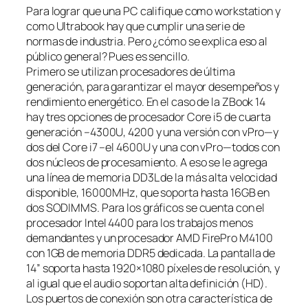
Para lograr que una PC califique como workstation y
como Ultrabook hay que cumplir una serie de
normas de industria. Pero ¿cómo se explica eso al
público general? Pues es sencillo.
Primero se utilizan procesadores de última
generación, para garantizar el mayor desempeños y
rendimiento energético. En el caso de la ZBook 14
hay tres opciones de procesador Core i5 de cuarta
generación –4300U, 4200 y una versión con vPro—y
dos del Core i7 –el 4600U y una con vPro—todos con
dos núcleos de procesamiento. A eso se le agrega
una línea de memoria DD3L de la más alta velocidad
disponible, 16000MHz, que soporta hasta 16GB en
dos SODIMMS. Para los gráficos se cuenta con el
procesador Intel 4400 para los trabajos menos
demandantes y un procesador AMD FirePro M4100
con 1GB de memoria DDR5 dedicada. La pantalla de
14” soporta hasta 1920×1080 píxeles de resolución, y
al igual que el audio soportan alta definición (HD).
Los puertos de conexión son otra característica de