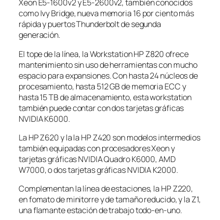
Xeon E5-1600v2 y E5-2600v2, también conocidos
como Ivy Bridge, nueva memoria 16 por ciento más
rápida y puertos Thunderbolt de segunda
generación.
El tope de la línea, la Workstation HP Z820 ofrece
mantenimiento sin uso de herramientas con mucho
espacio para expansiones. Con hasta 24 núcleos de
procesamiento, hasta 512 GB de memoria ECC y
hasta 15 TB de almacenamiento, esta workstation
también puede contar con dos tarjetas gráficas
NVIDIA K6000.
La HP Z620 y la la HP Z420 son modelos intermedios
también equipadas con procesadores Xeon y
tarjetas gráficas NVIDIA Quadro K6000, AMD
W7000, o dos tarjetas gráficas NVIDIA K2000.
Complementan la línea de estaciones, la HP Z220,
en fomato de minitorre y de tamaño reducido, y la Z1,
una flamante estación de trabajo todo-en-uno.