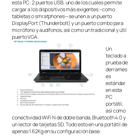
esta PC: 2 puertos USB, uno de los cuales permite
cargar a los dispositivos más exigentes –como
tabletas o smratphones—se unen a un puerto
DisplayPort (Thunderbolt) y un puerto combo para
micrófono y audífonos, así como un tradicional y útil
puerto VGA.
Un
teclado a
prueba de
derrames
es
estándar
en esta
PC
portátil,
así como
conectividad WiFi N de doble banda, Bluetooth 4.0 y
un lector de tarjetas SD. Todo esto en una portátil de
apenas 1.62Kg en su configuración base.