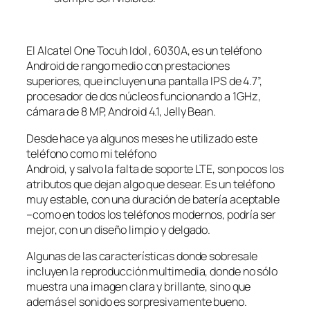
El Alcatel One Tocuh Idol , 6030A, es un teléfono
Android de rango medio con prestaciones
superiores, que incluyen una pantalla IPS de 4.7”,
procesador de dos núcleos funcionando a 1GHz,
cámara de 8 MP, Android 4.1, Jelly Bean.
Desde hace ya algunos meses he utilizado este
teléfono como mi teléfono
Android, y salvo la falta de soporte LTE, son pocos los
atributos que dejan algo que desear. Es un teléfono
muy estable, con una duración de batería aceptable
–como en todos los teléfonos modernos, podría ser
mejor, con un diseño limpio y delgado.
Algunas de las características donde sobresale
incluyen la reproducción multimedia, donde no sólo
muestra una imagen clara y brillante, sino que
además el sonido es sorpresivamente bueno.