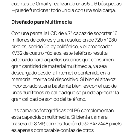
cuentas de Gmail y realizando unas 5 o 6 búsquedas
—puede funcionar todo un día con una sola carga.
Diseñado para Multimedia
Con una pantalla LCD de 4.7” capaz de soportar 16
millones de colores y una resolución de 720 x 1280
píxeles, sonido Dolby polifónico, y el procesador
KV32 de cuatro núcleos, este teléfono resulta
adecuado para aquellos usuarios que consumen
gran cantidad de material multimedia, ya sea
descargado desde la Internet o contenido en la
memoria interna del dispositivo. Si bien el altavoz
incorporado suena bastante bien, es con el uso de
unos audífonos de calidad que se puede apreciar la
gran calidad de sonido del teléfono.
Las cámaras fotográficas del P6 complementan
esta capacidad multimedia. Si bien la cámara
trasera de 8 MP, con resolución de 3264×2448 pixels,
es apenas comparable con las de otros