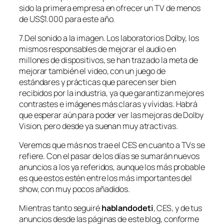
sido la primera empresa en ofrecer un TV de menos
de US$1.000 para este año.
7.Del sonido a la imagen. Los laboratorios Dolby, los
mismos responsables de mejorar el audio en
millones de dispositivos, se han trazado la meta de
mejorar también el video, con un juego de
estándares y prácticas que parecen ser bien
recibidos por la industria, ya que garantizan mejores
contrastes e imágenes más claras y vívidas. Habrá
que esperar aún para poder ver las mejoras de Dolby
Vision, pero desde ya suenan muy atractivas.
Veremos que más nos trae el CES en cuanto a TVs se
refiere. Con el pasar de los días se sumarán nuevos
anuncios a los ya referidos, aunque los más probable
es que estos estén entre los más importantes del
show, con muy pocos añadidos.
Mientras tanto seguiré
hablandodeti
, CES, y de tus
anuncios desde las páginas de este blog, conforme