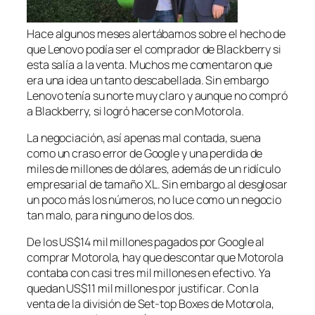
Hace algunos meses alertábamos sobre el hecho de
que Lenovo podía ser el comprador de Blackberry si
esta salía a la venta. Muchos me comentaron que
era una idea un tanto descabellada. Sin embargo
Lenovo tenía su norte muy claro y aunque no compró
a Blackberry, si logró hacerse con Motorola.
La negociación, así apenas mal contada, suena
como un craso error de Google y una perdida de
miles de millones de dólares, además de un ridículo
empresarial de tamaño XL. Sin embargo al desglosar
un poco más los números, no luce como un negocio
tan malo, para ninguno de los dos.
De los US$14 mil millones pagados por Google al
comprar Motorola, hay que descontar que Motorola
contaba con casi tres mil millones en efectivo. Ya
quedan US$11 mil millones por justificar. Con la
venta de la división de Set-top Boxes de Motorola,