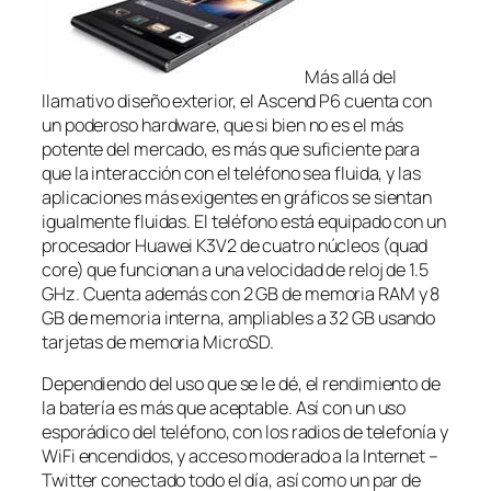
Más allá del
llamativo diseño exterior, el Ascend P6 cuenta con
un poderoso hardware, que si bien no es el más
potente del mercado, es más que suficiente para
que la interacción con el teléfono sea fluida, y las
aplicaciones más exigentes en gráficos se sientan
igualmente fluidas. El teléfono está equipado con un
procesador Huawei K3V2 de cuatro núcleos (quad
core) que funcionan a una velocidad de reloj de 1.5
GHz. Cuenta además con 2 GB de memoria RAM y 8
GB de memoria interna, ampliables a 32 GB usando
tarjetas de memoria MicroSD.
Dependiendo del uso que se le dé, el rendimiento de
la batería es más que aceptable. Así con un uso
esporádico del teléfono, con los radios de telefonía y
WiFi encendidos, y acceso moderado a la Internet –
Twitter conectado todo el día, así como un par de