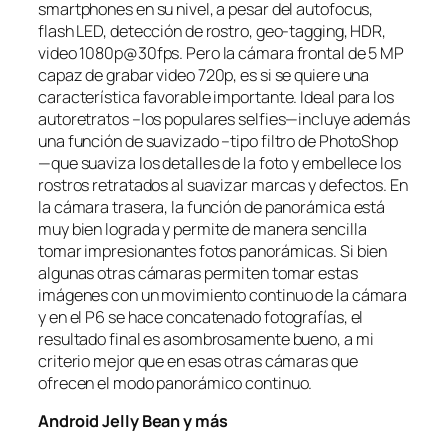
smartphones en su nivel, a pesar del autofocus,
flash LED, detección de rostro, geo-tagging, HDR,
video 1080p@30fps. Pero la cámara frontal de 5 MP
capaz de grabar video 720p, es si se quiere una
característica favorable importante. Ideal para los
autoretratos –los populares selfies—incluye además
una función de suavizado –tipo filtro de PhotoShop
—que suaviza los detalles de la foto y embellece los
rostros retratados al suavizar marcas y defectos. En
la cámara trasera, la función de panorámica está
muy bien lograda y permite de manera sencilla
tomar impresionantes fotos panorámicas. Si bien
algunas otras cámaras permiten tomar estas
imágenes con un movimiento continuo de la cámara
y en el P6 se hace concatenado fotografías, el
resultado final es asombrosamente bueno, a mi
criterio mejor que en esas otras cámaras que
ofrecen el modo panorámico continuo.
Android Jelly Bean y más