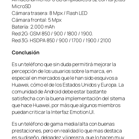
MicroSD
Cámara trasera: 8 Mpx / Flash LED
Cámara frontal: 5 Mpx
Batería: 2.000 mAh
Red 2G: GSM 850 / 900 / 1800 / 1900.
Red 3G: HSDPA 850 / 900 / 1700 / 1900 / 2100
Conclusión
Es un teléfono que sin duda permitirá mejorar la
percepción de los usuarios sobre la marca, en
especial en mercados que le han sido esquivos a
Huawei, cómo el de los Estados Unidos y Europa. La
comunidad de Android debe estar bastante
satisfecha con la buena implementación del sitema
que hace Huawei, por más que algunos miembros
puedan criticar la Interfaz Emotion UI.
Es un teléfono de gama media/alta con buenas
prestaciones, pero en realidad lo que mas destaca
es su diseño, delgadez y ligereza, que lo hacen muy