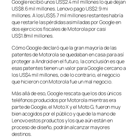
Google recibió unos US$2.4 mil millones lo que dejan
US$8.6 mil millones. Lenovo pago US$2.9 mi
millones. A los US$5.7 mil millones restantes habría
que restarle las pérdidas asimiladas por Google en
dos ejercicios fiscales de Motorola por casi
US$1.8mil millones.
Cómo Google declaró que la gran mayoría de las
patentes de Motorola se quedaban en casa para así
proteger a Android en el futuro, la conclusión es que
esas patentes tienen un valor para Google cercano a
los US$4 mil millones, o de lo contrario, el negocio
que hicieron con Motorola fue un mal negocio.
Más allá de eso, Google rescata que los dos únicos
teléfonos producidos por Motorola mientras era
parte de Google, el Moto X y el Moto G, fueron muy
bien acogidos por el público y que de la mano de
Lenovo estos productos y los que aún están en
proceso de diseño, podrán alcanzar mayores
destinos.