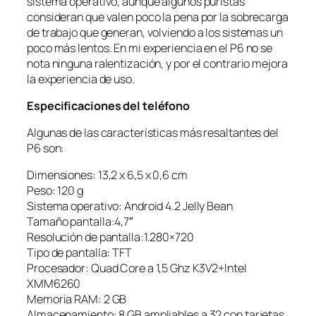
sistema operativo, aunque algunos puristas
consideran que valen poco la pena por la sobrecarga
de trabajo que generan, volviendo a los sistemas un
poco más lentos. En mi experiencia en el P6 no se
nota ninguna ralentización, y por el contrario mejora
la experiencia de uso.
Especificaciones del teléfono
Algunas de las características más resaltantes del
P6 son:
Dimensiones: 13,2 x 6,5 x 0,6 cm
Peso: 120 g
Sistema operativo: Android 4.2 Jelly Bean
Tamaño pantalla:4,7″
Resolución de pantalla:1.280×720
Tipo de pantalla: TFT
Procesador: Quad Core a 1,5 Ghz K3V2+Intel
XMM6260
Memoria RAM: 2 GB
Almacenamiento: 8 GB ampliables a 32 con tarjetas