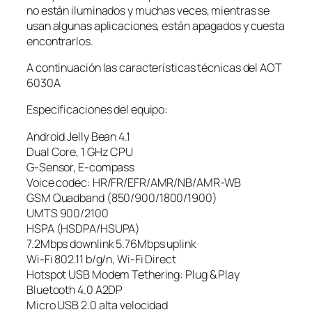
no están iluminados y muchas veces, mientras se
usan algunas aplicaciones, están apagados y cuesta
encontrarlos.
A continuación las características técnicas del AOT
6030A
Especificaciones del equipo:
Android Jelly Bean 4.1
Dual Core, 1 GHz CPU
G-Sensor, E-compass
Voice codec: HR/FR/EFR/AMR/NB/AMR-WB
GSM Quadband (850/900/1800/1900)
UMTS 900/2100
HSPA (HSDPA/HSUPA)
7.2Mbps downlink 5.76Mbps uplink
Wi-Fi 802.11 b/g/n, Wi-Fi Direct
Hotspot USB Modem Tethering: Plug & Play
Bluetooth 4.0 A2DP
Micro USB 2.0 alta velocidad