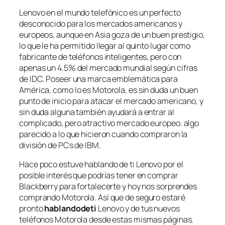
Lenovo en el mundo telefónico es un perfecto
desconocido para los mercados americanos y
europeos, aunque en Asia goza de un buen prestigio,
lo que le ha permitido llegar al quinto lugar como
fabricante de teléfonos inteligentes, pero con
apenas un 4.5% del mercado mundial según cifras
de IDC. Poseer una marca emblemática para
América, como lo es Motorola, es sin duda un buen
punto de inicio para atacar el mercado americano, y
sin duda alguna también ayudará a entrar al
complicado, pero atractivo mercado europeo. algo
parecido a lo que hicieron cuando compraron la
división de PCs de IBM.
Hace poco estuve hablando de ti Lenovo por el
posible interés que podrías tener en comprar
Blackberry para fortalecerte y hoy nos sorprendes
comprando Motorola. Así que de seguro estaré
pronto
hablandodeti
Lenovo y de tus nuevos
teléfonos Motorola desde estas mismas páginas.