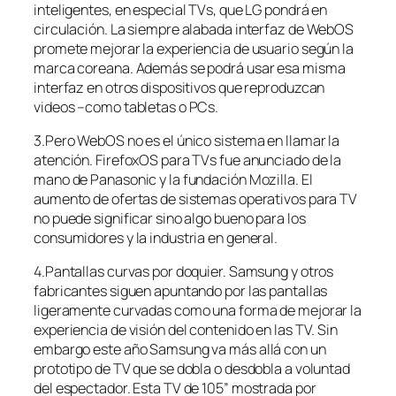
inteligentes, en especial TVs, que LG pondrá en
circulación. La siempre alabada interfaz de WebOS
promete mejorar la experiencia de usuario según la
marca coreana. Además se podrá usar esa misma
interfaz en otros dispositivos que reproduzcan
videos –como tabletas o PCs.
3.Pero WebOS no es el único sistema en llamar la
atención. FirefoxOS para TVs fue anunciado de la
mano de Panasonic y la fundación Mozilla. El
aumento de ofertas de sistemas operativos para TV
no puede significar sino algo bueno para los
consumidores y la industria en general.
4.Pantallas curvas por doquier. Samsung y otros
fabricantes siguen apuntando por las pantallas
ligeramente curvadas como una forma de mejorar la
experiencia de visión del contenido en las TV. Sin
embargo este año Samsung va más allá con un
prototipo de TV que se dobla o desdobla a voluntad
del espectador. Esta TV de 105” mostrada por