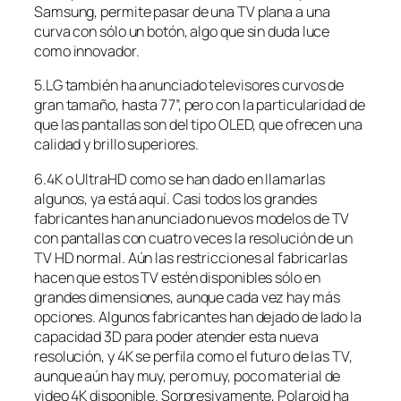
Samsung, permite pasar de una TV plana a una
curva con sólo un botón, algo que sin duda luce
como innovador.
5.LG también ha anunciado televisores curvos de
gran tamaño, hasta 77”, pero con la particularidad de
que las pantallas son del tipo OLED, que ofrecen una
calidad y brillo superiores.
6.4K o UltraHD como se han dado en llamarlas
algunos, ya está aquí. Casi todos los grandes
fabricantes han anunciado nuevos modelos de TV
con pantallas con cuatro veces la resolución de un
TV HD normal. Aún las restricciones al fabricarlas
hacen que estos TV estén disponibles sólo en
grandes dimensiones, aunque cada vez hay más
opciones. Algunos fabricantes han dejado de lado la
capacidad 3D para poder atender esta nueva
resolución, y 4K se perfila como el futuro de las TV,
aunque aún hay muy, pero muy, poco material de
video 4K disponible. Sorpresivamente, Polaroid ha