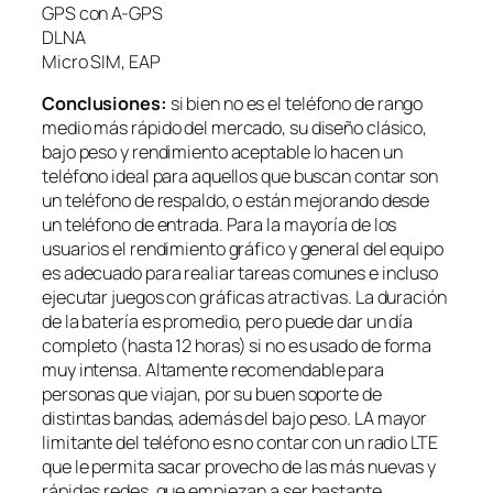
GPS con A-GPS
DLNA
Micro SIM, EAP
Conclusiones:
si bien no es el teléfono de rango
medio más rápido del mercado, su diseño clásico,
bajo peso y rendimiento aceptable lo hacen un
teléfono ideal para aquellos que buscan contar son
un teléfono de respaldo, o están mejorando desde
un teléfono de entrada. Para la mayoría de los
usuarios el rendimiento gráfico y general del equipo
es adecuado para realiar tareas comunes e incluso
ejecutar juegos con gráficas atractivas. La duración
de la batería es promedio, pero puede dar un día
completo (hasta 12 horas) si no es usado de forma
muy intensa. Altamente recomendable para
personas que viajan, por su buen soporte de
distintas bandas, además del bajo peso. LA mayor
limitante del teléfono es no contar con un radio LTE
que le permita sacar provecho de las más nuevas y
rápidas redes, que empiezan a ser bastante