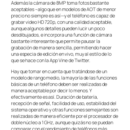
Además la cámara de 8MP toma fotos bastante
aceptables –algo que en modelos de AOT de menor
precio no siempre es así—y el teléfono es capaz de
grabar video HD 720p, con una calidad aceptable,
aunque algunos detalles pueden lucir un poco
desdibujados, e incorpora una función de cámara
bastante interesante que permite pausar la
grabación de manera sencilla, permitiendo hacer
una especia de edición en vivo, muy al estilo de lo
que se hace con la App Vine de Twitter.
Hay que tomar en cuenta que tratándose de un
modelo de rango medio, la mayoría de las funciones
básicas de un teléfono deben ser realizadas de
manera aceptable por decir lo menos. Y
efectivamente es así. Duración de batería,
recepción de señal, facilidad de uso, estabilidad del
sistema operativo y otras funciones semejantes son
realizadas de manera eficiente por el procesador de
doble núcleo a 1 GHz, aunque quizás no se puedan
comparar con el rendimiento de teléfonos más