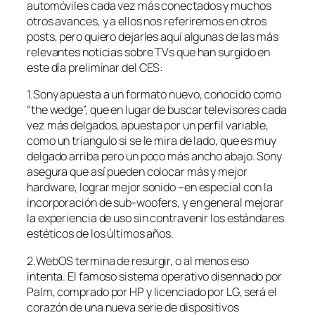
automóviles cada vez más conectados y muchos
otros avances, y a ellos nos referiremos en otros
posts, pero quiero dejarles aquí algunas de las más
relevantes noticias sobre TVs que han surgido en
este día preliminar del CES:
1.Sony apuesta a un formato nuevo, conocido como
“the wedge”, que en lugar de buscar televisores cada
vez más delgados, apuesta por un perfil variable,
como un triangulo si se le mira de lado, que es muy
delgado arriba pero un poco más ancho abajo. Sony
asegura que así pueden colocar más y mejor
hardware, lograr mejor sonido –en especial con la
incorporación de sub-woofers, y en general mejorar
la experiencia de uso sin contravenir los estándares
estéticos de los últimos años.
2.WebOS termina de resurgir, o al menos eso
intenta. El famoso sistema operativo disennado por
Palm, comprado por HP y licenciado por LG, será el
corazón de una nueva serie de dispositivos