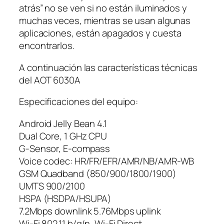
atrás” no se ven si no están iluminados y
muchas veces, mientras se usan algunas
aplicaciones, están apagados y cuesta
encontrarlos.
A continuación las características técnicas
del AOT 6030A
Especificaciones del equipo:
Android Jelly Bean 4.1
Dual Core, 1 GHz CPU
G-Sensor, E-compass
Voice codec: HR/FR/EFR/AMR/NB/AMR-WB
GSM Quadband (850/900/1800/1900)
UMTS 900/2100
HSPA (HSDPA/HSUPA)
7.2Mbps downlink 5.76Mbps uplink
Wi-Fi 802.11 b/g/n, Wi-Fi Direct