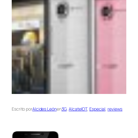
Escrito por
Alcides León
en
3G
, 
AlcatelOT
, 
Especial
, 
reviews