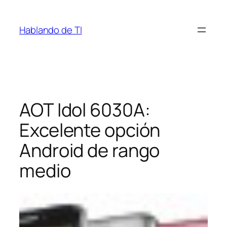
Saltar
al
Hablando de TI
contenido
AOT Idol 6030A:
Excelente opción
Android de rango
medio