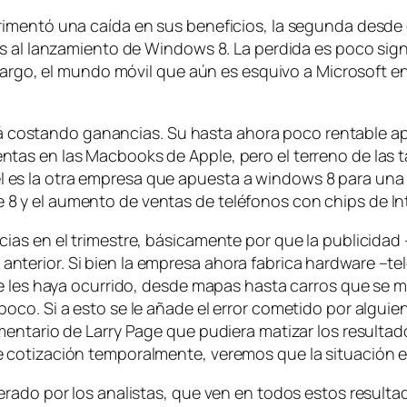
rimentó una caída en sus beneficios, la segunda desde
s al lanzamiento de Windows 8. La perdida es poco signi
mbargo, el mundo móvil que aún es esquivo a Microsoft 
.
stá costando ganancias. Su hasta ahora poco rentable ap
s en las Macbooks de Apple, pero el terreno de las tab
Intel es la otra empresa que apuesta a windows 8 para un
 y el aumento de ventas de teléfonos con chips de Int
as en el trimestre, básicamente por que la publicidad –
terior. Si bien la empresa ahora fabrica hardware –te
se les haya ocurrido, desde mapas hasta carros que se 
oco. Si a esto se le añade el error cometido por alg
ntario de Larry Page que pudiera matizar los resultados,
 cotización temporalmente, veremos que la situación 
rado por los analistas, que ven en todos estos resulta