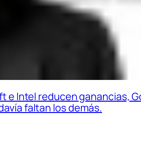
ft e Intel reducen ganancias, G
davía faltan los demás.