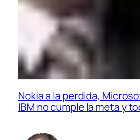
Nokia a la perdida, Microso
IBM no cumple la meta y to