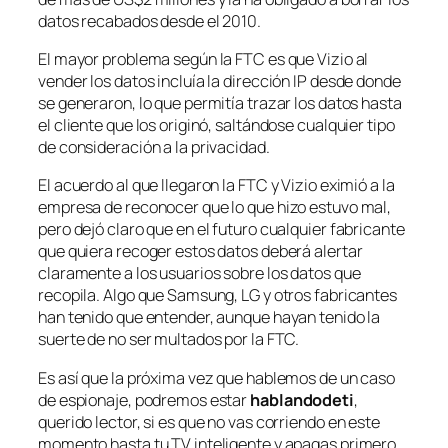
datos recabados desde el 2010.
El mayor problema según la FTC es que Vizio al
vender los datos incluía la dirección IP desde donde
se generaron, lo que permitía trazar los datos hasta
el cliente que los originó, saltándose cualquier tipo
de consideración a la privacidad.
El acuerdo al que llegaron la FTC y Vizio eximió a la
empresa de reconocer que lo que hizo estuvo mal,
pero dejó claro que en el futuro cualquier fabricante
que quiera recoger estos datos deberá alertar
claramente a los usuarios sobre los datos que
recopila. Algo que Samsung, LG y otros fabricantes
han tenido que entender, aunque hayan tenido la
suerte de no ser multados por la FTC.
Es así que la próxima vez que hablemos de un caso
de espionaje, podremos estar
hablandodeti
,
querido lector, si es que no vas corriendo en este
momento hasta tu TV inteligente y apagas primero