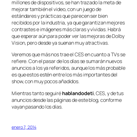
millones de dispositivos, se han trazado la meta de
mejorar también el video, con un juego de
estándares y prácticas que parecen ser bien
recibidos por la industria, ya que garantizan mejores
contrastes e imágenes más claras y vívidas. Habrá
que esperar aún para poder ver las mejoras de Dolby
Vision, pero desde ya suenan muy atractivas.
Veremos que más nos trae el CES en cuanto a TVs se
refiere. Con el pasar de los días se sumarán nuevos
anuncios a los ya referidos, aunque los más probable
es que estos estén entre los más importantes del
show, con muy pocos añadidos.
Mientras tanto seguiré
hablandodeti
, CES, y de tus
anuncios desde las páginas de este blog, conforme
vayan pasando los días.
enero 7, 2014