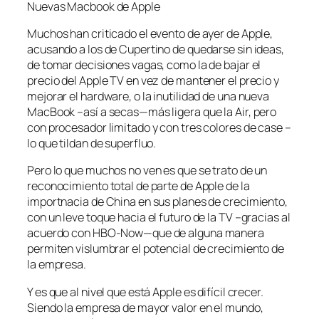
Nuevas Macbook de Apple
Muchos han criticado el evento de ayer de Apple,
acusando a los de Cupertino de quedarse sin ideas,
de tomar decisiones vagas, como la de bajar el
precio del Apple TV en vez de mantener el precio y
mejorar el hardware, o la inutilidad de una nueva
MacBook –así a secas—más ligera que la Air, pero
con procesador limitado y con tres colores de case –
lo que tildan de superfluo.
Pero lo que muchos no ven es que se trato de un
reconocimiento total de parte de Apple de la
importnacia de China en sus planes de crecimiento,
con un leve toque hacia el futuro de la TV –gracias al
acuerdo con HBO-Now—que de alguna manera
permiten vislumbrar el potencial de crecimiento de
la empresa.
Y es que al nivel que está Apple es difícil crecer.
Siendo la empresa de mayor valor en el mundo,