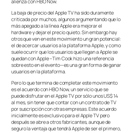
alienza con HBO Now.
La baja de precio del Apple TV ha sido duramente
criticada por muchos, algunos argumentando que lo
más apegado a la línea Apple era mejorar el
hardware y dejar el precio quieto. Sin embargo hay
otros que ven en este movimiento un gran potencial:
el de acercar usuarios a la plataforma Apple, y como
suele ocurrir que los usuarios que llegan a Apple se
quedan con Apple –Tim Cook hizo una referencia
sobre esto en el evento—es una gran forma de ganar
usuarios en la plataforma.
Pero lo que termina de completar este movimiento
es el acuerdo con HBO Now, un servicio que se
puede disfrutar en el Apple TV por sólo unos US$ 14
al mes, sin tener que contar con un contrato de TV
por suscripción con otras empresas. Este acuerdo
inicialmente es exclusivo para el Apple TV pero
después se abre a otros fabricantes, aunque de
seguro la ventaja que tendrá Apple de ser el primero,