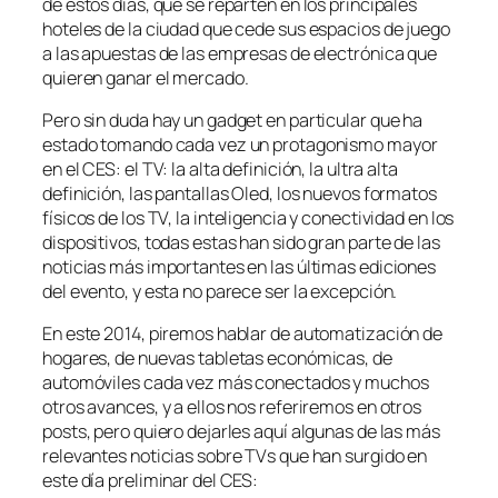
de estos días, que se reparten en los principales
hoteles de la ciudad que cede sus espacios de juego
a las apuestas de las empresas de electrónica que
quieren ganar el mercado.
Pero sin duda hay un gadget en particular que ha
estado tomando cada vez un protagonismo mayor
en el CES: el TV: la alta definición, la ultra alta
definición, las pantallas Oled, los nuevos formatos
físicos de los TV, la inteligencia y conectividad en los
dispositivos, todas estas han sido gran parte de las
noticias más importantes en las últimas ediciones
del evento, y esta no parece ser la excepción.
En este 2014, piremos hablar de automatización de
hogares, de nuevas tabletas económicas, de
automóviles cada vez más conectados y muchos
otros avances, y a ellos nos referiremos en otros
posts, pero quiero dejarles aquí algunas de las más
relevantes noticias sobre TVs que han surgido en
este día preliminar del CES: