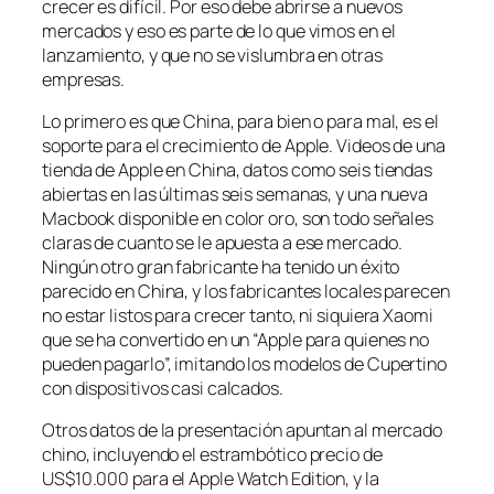
crecer es difícil. Por eso debe abrirse a nuevos
mercados y eso es parte de lo que vimos en el
lanzamiento, y que no se vislumbra en otras
empresas.
Lo primero es que China, para bien o para mal, es el
soporte para el crecimiento de Apple. Videos de una
tienda de Apple en China, datos como seis tiendas
abiertas en las últimas seis semanas, y una nueva
Macbook disponible en color oro, son todo señales
claras de cuanto se le apuesta a ese mercado.
Ningún otro gran fabricante ha tenido un éxito
parecido en China, y los fabricantes locales parecen
no estar listos para crecer tanto, ni siquiera Xaomi
que se ha convertido en un “Apple para quienes no
pueden pagarlo”, imitando los modelos de Cupertino
con dispositivos casi calcados.
Otros datos de la presentación apuntan al mercado
chino, incluyendo el estrambótico precio de
US$10.000 para el Apple Watch Edition, y la