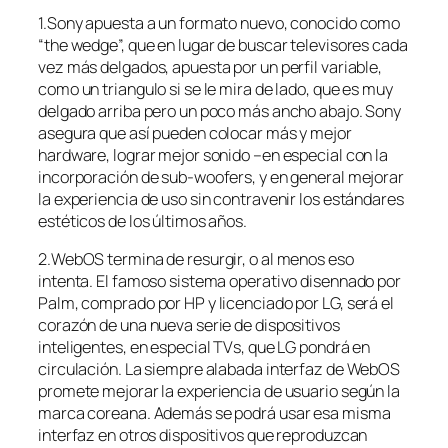
1.Sony apuesta a un formato nuevo, conocido como
“the wedge”, que en lugar de buscar televisores cada
vez más delgados, apuesta por un perfil variable,
como un triangulo si se le mira de lado, que es muy
delgado arriba pero un poco más ancho abajo. Sony
asegura que así pueden colocar más y mejor
hardware, lograr mejor sonido –en especial con la
incorporación de sub-woofers, y en general mejorar
la experiencia de uso sin contravenir los estándares
estéticos de los últimos años.
2.WebOS termina de resurgir, o al menos eso
intenta. El famoso sistema operativo disennado por
Palm, comprado por HP y licenciado por LG, será el
corazón de una nueva serie de dispositivos
inteligentes, en especial TVs, que LG pondrá en
circulación. La siempre alabada interfaz de WebOS
promete mejorar la experiencia de usuario según la
marca coreana. Además se podrá usar esa misma
interfaz en otros dispositivos que reproduzcan