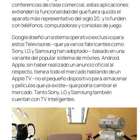
conferencias de clase comercial, estas aplicaciones
extienden la funcionalidad del que fuera quizás el
aparato más representativo del siglo 20, y lo funden
con teléfonos, computadoras y consolas de juego.
Google diseñó un sistema operativo exclusivo para
estos Televisores –que ya varios fabricantes como
Sony, LG y Samsung han adoptado— basado en una
variante del popular sistema de móviles, Android.
Apple, sin haber realizado un anuncio oficial al
respecto, tiene a todo el mercado hablando de un
Apple TV –no el pequeño dispositivo para almacenar
y películas que ya existe—que podría cambiar el
mercado. Tanto Sony, LG y Samsung también
cuentan con TV inteligentes.