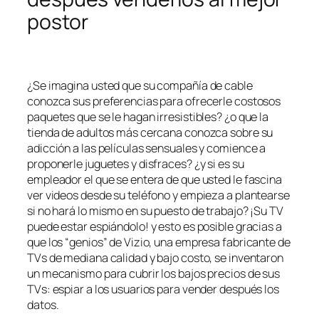
postor
¿Se imagina usted que su compañía de cable
conozca sus preferencias para ofrecerle costosos
paquetes que se le hagan irresistibles? ¿o que la
tienda de adultos más cercana conozca sobre su
adicción a las películas sensuales y comience a
proponerle juguetes y disfraces? ¿y si es su
empleador el que se entera de que usted le fascina
ver videos desde su teléfono y empieza a plantearse
si no hará lo mismo en su puesto de trabajo? ¡Su TV
puede estar espiándolo! y esto es posible gracias a
que los “genios” de Vizio, una empresa fabricante de
TVs de mediana calidad y bajo costo, se inventaron
un mecanismo para cubrir los bajos precios de sus
TVs: espiar a los usuarios para vender después los
datos.