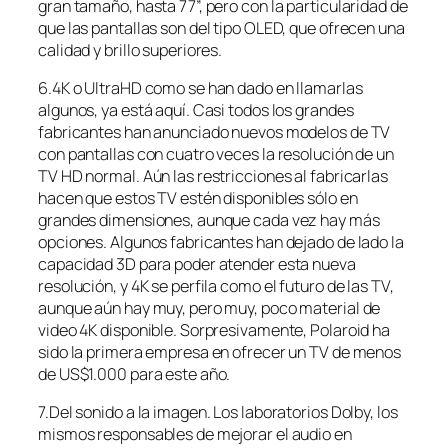
gran tamaño, hasta 77”, pero con la particularidad de
que las pantallas son del tipo OLED, que ofrecen una
calidad y brillo superiores.
6.4K o UltraHD como se han dado en llamarlas
algunos, ya está aquí. Casi todos los grandes
fabricantes han anunciado nuevos modelos de TV
con pantallas con cuatro veces la resolución de un
TV HD normal. Aún las restricciones al fabricarlas
hacen que estos TV estén disponibles sólo en
grandes dimensiones, aunque cada vez hay más
opciones. Algunos fabricantes han dejado de lado la
capacidad 3D para poder atender esta nueva
resolución, y 4K se perfila como el futuro de las TV,
aunque aún hay muy, pero muy, poco material de
video 4K disponible. Sorpresivamente, Polaroid ha
sido la primera empresa en ofrecer un TV de menos
de US$1.000 para este año.
7.Del sonido a la imagen. Los laboratorios Dolby, los
mismos responsables de mejorar el audio en