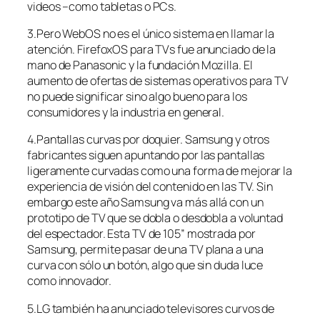
videos –como tabletas o PCs.
3.Pero WebOS no es el único sistema en llamar la
atención. FirefoxOS para TVs fue anunciado de la
mano de Panasonic y la fundación Mozilla. El
aumento de ofertas de sistemas operativos para TV
no puede significar sino algo bueno para los
consumidores y la industria en general.
4.Pantallas curvas por doquier. Samsung y otros
fabricantes siguen apuntando por las pantallas
ligeramente curvadas como una forma de mejorar la
experiencia de visión del contenido en las TV. Sin
embargo este año Samsung va más allá con un
prototipo de TV que se dobla o desdobla a voluntad
del espectador. Esta TV de 105” mostrada por
Samsung, permite pasar de una TV plana a una
curva con sólo un botón, algo que sin duda luce
como innovador.
5.LG también ha anunciado televisores curvos de