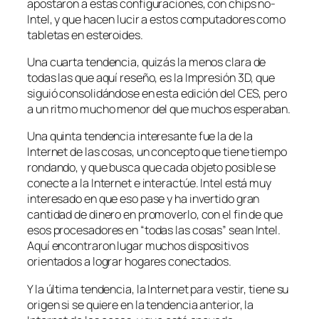
apostaron a estas configuraciones, con chips no-
Intel, y que hacen lucir a estos computadores como
tabletas en esteroides.
Una cuarta tendencia, quizás la menos clara de
todas las que aquí reseño, es la Impresión 3D, que
siguió consolidándose en esta edición del CES, pero
a un ritmo mucho menor del que muchos esperaban.
Una quinta tendencia interesante fue la de la
Internet de las cosas, un concepto que tiene tiempo
rondando, y que busca que cada objeto posible se
conecte a la Internet e interactúe. Intel está muy
interesado en que eso pase y ha invertido gran
cantidad de dinero en promoverlo, con el fin de que
esos procesadores en “todas las cosas” sean Intel.
Aquí encontraron lugar muchos dispositivos
orientados a lograr hogares conectados.
Y la última tendencia, la Internet para vestir, tiene su
origen si se quiere en la tendencia anterior, la