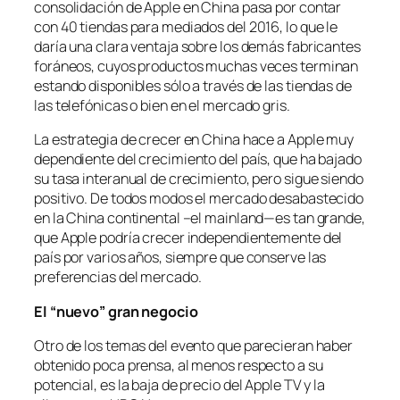
consolidación de Apple en China pasa por contar
con 40 tiendas para mediados del 2016, lo que le
daría una clara ventaja sobre los demás fabricantes
foráneos, cuyos productos muchas veces terminan
estando disponibles sólo a través de las tiendas de
las telefónicas o bien en el mercado gris.
La estrategia de crecer en China hace a Apple muy
dependiente del crecimiento del país, que ha bajado
su tasa interanual de crecimiento, pero sigue siendo
positivo. De todos modos el mercado desabastecido
en la China continental –el mainland—es tan grande,
que Apple podría crecer independientemente del
país por varios años, siempre que conserve las
preferencias del mercado.
El “nuevo” gran negocio
Otro de los temas del evento que parecieran haber
obtenido poca prensa, al menos respecto a su
potencial, es la baja de precio del Apple TV y la