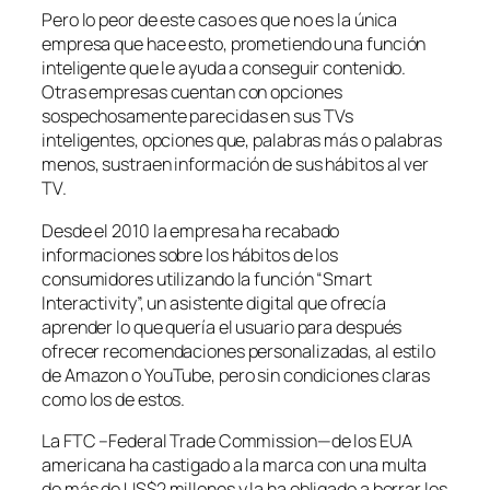
Pero lo peor de este caso es que no es la única
empresa que hace esto, prometiendo una función
inteligente que le ayuda a conseguir contenido.
Otras empresas cuentan con opciones
sospechosamente parecidas en sus TVs
inteligentes, opciones que, palabras más o palabras
menos, sustraen información de sus hábitos al ver
TV.
Desde el 2010 la empresa ha recabado
informaciones sobre los hábitos de los
consumidores utilizando la función “Smart
Interactivity”, un asistente digital que ofrecía
aprender lo que quería el usuario para después
ofrecer recomendaciones personalizadas, al estilo
de Amazon o YouTube, pero sin condiciones claras
como los de estos.
La FTC –Federal Trade Commission—de los EUA
americana ha castigado a la marca con una multa
de más de US$2 millones y la ha obligado a borrar los