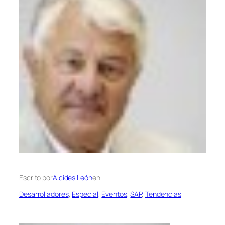
Escrito por
Alcides León
en
Desarrolladores
, 
Especial
, 
Eventos
, 
SAP
, 
Tendencias