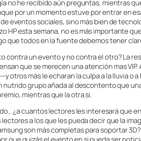
ía no he recibido aún preguntas, mientras que 
que por un momento estuve por entrar en esa
 de eventos sociales, sino más bien de tecnolo
izo HP esta semana, no es más importante que
lgo que todos en la fuente debemos tener claro
contra un evento y no contra el otro? La resp
ensan que se merecen una atención mas VIP. A o
y otros más le echaran la culpa a la lluvia o a
un nutrido grupo añada al descontento que una
emio, mientras que la otra si.
ido… ¿a cuantos lectores les interesará que en
lectores a los que les pueda decir que la ima
amsung son más completas para soportar 3D? C
r que quizás el evento en si pueda ser notic