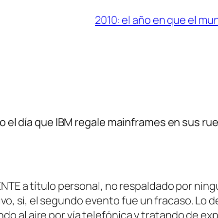
2010: el año en que el m
a o el día que IBM regale mainframes en sus r
 a título personal, no respaldado por ningú
o, si, el segundo evento fue un fracaso. Lo de 
ndo al aire por vía telefónica y tratando de exp