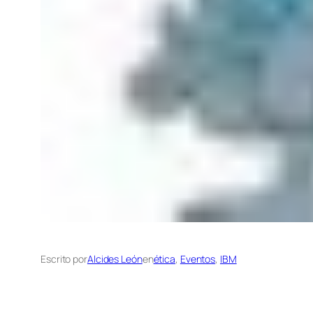
Escrito por
Alcides León
en
ética
, 
Eventos
, 
IBM