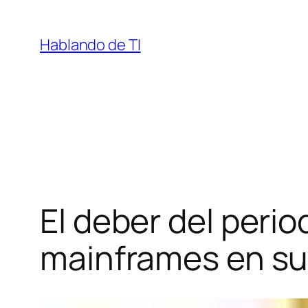
Saltar
al
Hablando de TI
contenido
El deber del perio
mainframes en su