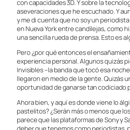
con capacidades 3D. Y sobre la tecnolog
aseveraciones que he escuchado. Y aun
y me di cuenta que no soy un periodista
en Nueva York entre candilejas, como h
una sencilla rueda de prensa. Esto es a
Pero ¿por qué entonces el ensañamiento 
experiencia personal. Algunos quizás pi
Invisibles –la banda que tocó esa noche—
llegaron en medio de la gente. Quizás 
oportunidad de ganarse tan codiciado pr
Ahora bien, y aquí es donde viene lo álg
pastelitos? ¿Serán más o menos que los 
parece que las plataformas de Sony y S
deber que tenemos como periodistas, po