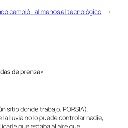
undo cambió –al menos el tecnológico
→
uedas de prensa»
n sitio donde trabajo, PORSIA).
la lluvia no lo puede controlar nadie,
licarle que estaba al aire que