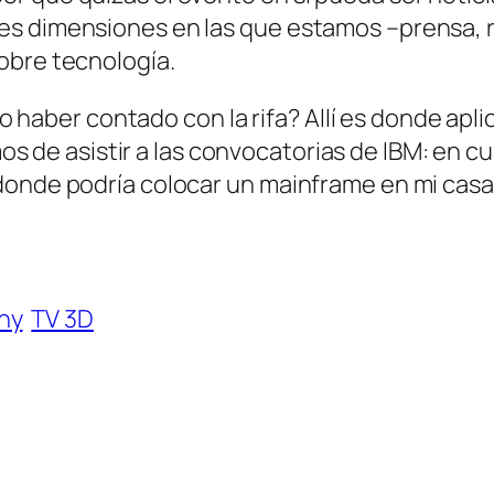
s dimensiones en las que estamos –prensa, ra
obre tecnología.
no haber contado con la rifa? Allí es donde apli
s de asistir a las convocatorias de IBM: en c
donde podría colocar un mainframe en mi cas
ny
TV 3D