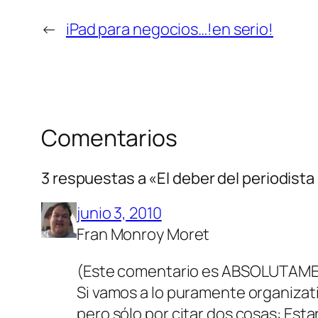
←
iPad para negocios…!en serio!
Comentarios
3 respuestas a «El deber del periodist
junio 3, 2010
Fran Monroy Moret
(Este comentario es ABSOLUTAMENTE
Si vamos a lo puramente organizativ
pero sólo por citar dos cosas: Esta