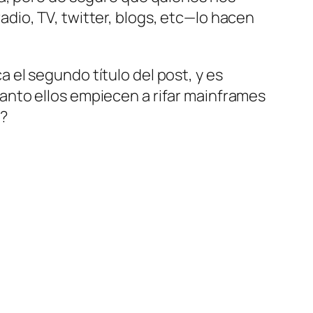
dio, TV, twitter, blogs, etc—lo hacen
ca el segundo título del post, y es
uanto ellos empiecen a rifar mainframes
a?